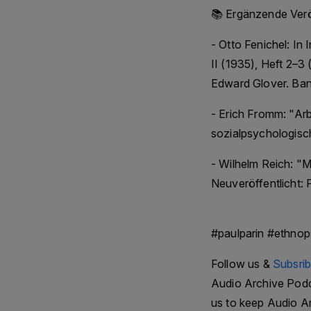
📚 Ergänzende Veröf
- Otto Fenichel: In 
II (1935), Heft 2–
Edward Glover. Ban
- Erich Fromm: "Arb
sozialpsychologisc
- Wilhelm Reich: "
Neuveröffentlicht:
#paulparin #ethno
Follow us &
Subsri
Audio Archive Podca
us to keep Audio A