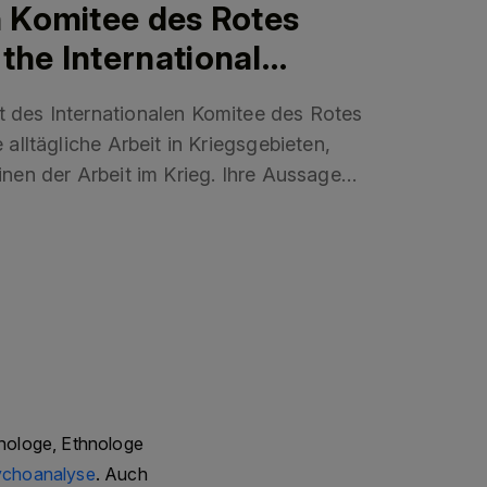
n Komitee des Rotes
the International
(ICRC)
t des Internationalen Komitee des Rotes
 alltägliche Arbeit in Kriegsgebieten,
inen der Arbeit im Krieg. Ihre Aussagen
olgen der Brutalität kriegerischer
y work of the International Committee
their daily work in war zones, their
working in war. Their testamonies
 consequences of the brutality of armed
zes / Link to the International
hologe, Ethnologe
ychoanalyse
. Auch