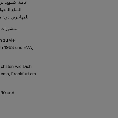
عامة. كمنهج، ير
السلع المعول
للمهاجرين دون معرفة خلفياتهم الثقافية. وينطبق الشيء نفسه على ضحايا الحرب المصابين بصدمات نفسية.
📚 Veröffentlichungen u.a. / publications a.o. / Publications, entre autres / منشورات وغيرها :
 zu viel.
ich 1963 und EVA,
ächsten wie Dich
kamp, Frankfurt am
1990 und