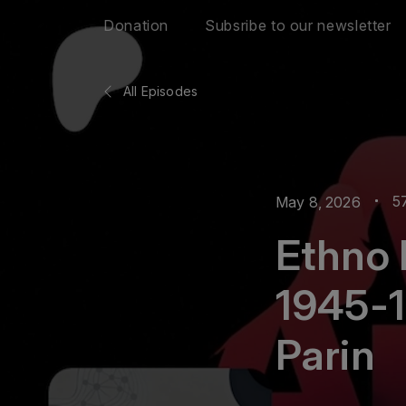
Donation
Subsribe to our newsletter
All Episodes
5
May 8, 2026
Ethno 
1945-1
Parin