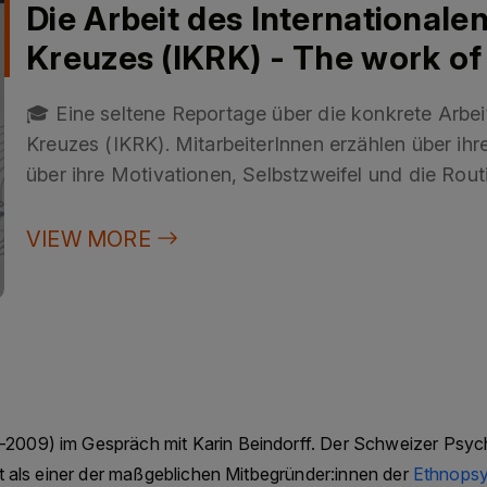
Die Arbeit des Internationale
Kreuzes (IKRK) - The work of 
Committee of the Red Cross 
🎓 Eine seltene Reportage über die konkrete Arbei
Kreuzes (IKRK). MitarbeiterInnen erzählen über ihre
über ihre Motivationen, Selbstzweifel und die Rout
verdeutlichen eine persönliches Engagement, den F
Auseinandersetzungen etwas entgegenzuhalten.
VIEW MORE
/🎓 This rare documentary explores the day-to-da
of the Red Cross (ICRC). Staff members talk about 
motivations, their self-doubts and the routines of 
highlight a personal commitment to countering the
conflict.
📚 Link zum Internationalen Komitee des Rotes Kreu
-2009) im Gespräch mit Karin Beindorff. Der Schweizer Psyc
Committee of the Red Cross
ilt als einer der maßgeblichen Mitbegründer:innen der
Ethnops
IKRK Genf