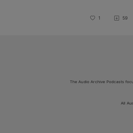
1
59
The Audio Archive Podcasts focus
All Au