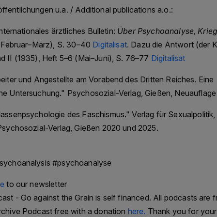
fentlichungen u.a. / Additional publications a.o.:
Internationales ärztliches Bulletin:
Über Psychoanalyse, Krieg
3 (Februar–März), S. 30–40
Digitalisat
. Dazu die Antwort (der
d II (1935), Heft 5–6 (Mai–Juni), S. 76–77
Digitalisat
eiter und Angestellte am Vorabend des Dritten Reiches. Eine
he Untersuchung." Psychosozial-Verlag, Gießen, Neuauflage
Massenpsychologie des Faschismus." Verlag für Sexualpoliti
 Psychosozial-Verlag, Gießen 2020 und 2025.
psychoanalysis #psychoanalyse
be
to our newsletter
st - Go against the Grain is self financed. All podcasts are f
rchive Podcast free with a donation
here.
Thank you for your