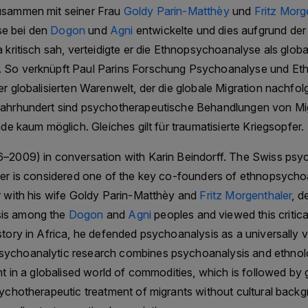
usammen mit seiner Frau
Goldy Parin-Matthèy
und
Fritz Morg
#roteskreuz #menschenrechte #icrc #genf #ikrk
e bei den
Dogon
und
Agni
entwickelte und dies aufgrund der
Follow us & Subsribe to our newsletter Audio Arch
 kritisch sah, verteidigte er die Ethnopsychoanalyse als global
self financed. All podcasts are free of charge. He
 So verknüpft Paul Parins Forschung Psychoanalyse und Ethn
with a donation here. Thank you for your support.
er globalisierten Warenwelt, der die globale Migration nachfol
Jahrhundert sind psychotherapeutische Behandlungen von Mi
nde kaum möglich. Gleiches gilt für traumatisierte Kriegsopfer.
–2009) in conversation with Karin Beindorff. The Swiss psyc
ter is considered one of the key co-founders of ethnopsycho
r with his wife Goldy Parin-Matthèy and
Fritz Morgenthaler
, d
is among the
Dogon
and
Agni
peoples and viewed this criticall
story in Africa, he defended psychoanalysis as a universally 
ychoanalytic research combines psychoanalysis and ethnol
nt in a globalised world of commodities, which is followed by g
sychotherapeutic treatment of migrants without cultural backg