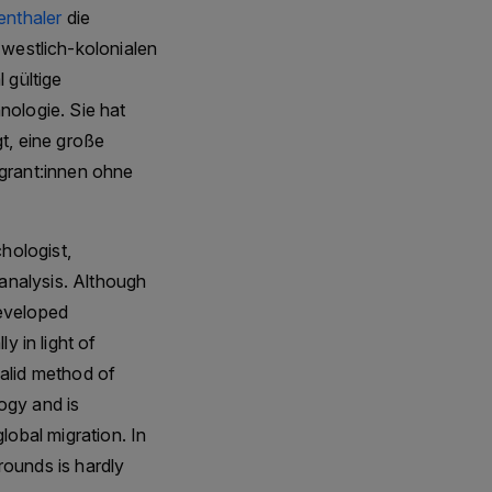
enthaler
die
 westlich-kolonialen
ive Podcast - Go against the Grain is
 gültige
lp us to keep Audio Archive Podcast free
ologie. Sie hat
gt, eine große
grant:innen ohne
hologist,
analysis. Although
eveloped
y in light of
valid method of
ogy and is
lobal migration. In
rounds is hardly