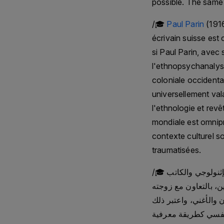
possible. The same 
/🎓
Paul Parin
(191
écrivain suisse est
si Paul Parin, ave
l'ethnopsychanalys
coloniale occident
universellement va
l'ethnologie et rev
mondiale est omnipr
contexte culturel s
traumatisées.
/🎓 كارين بيندورف في حوار مع بول بارين (1916-2009). يُعتبر هذا العالم النفسي والإثنولوجي والكاتب
، بالتعاون مع زوجته
 والأغني، واعتبر ذلك
 النفسي كطريقة معرفية