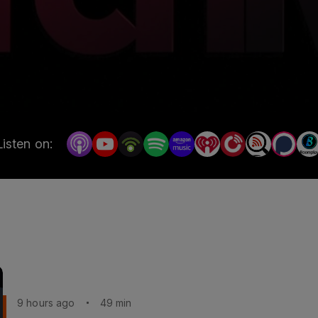
Listen on:
9 hours ago
49 min