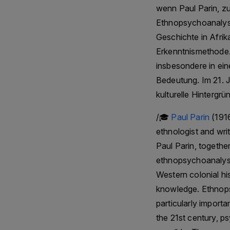
wenn Paul Parin, z
Ethnopsychoanalys
Geschichte in Afrika
Erkenntnismethode.
insbesondere in ein
Bedeutung. Im 21. 
kulturelle Hintergrü
/🎓
Paul Parin
(1916
ethnologist and wri
Paul Parin, togethe
ethnopsychoanalys
Western colonial hi
knowledge. Ethnops
particularly importa
the 21st century, p