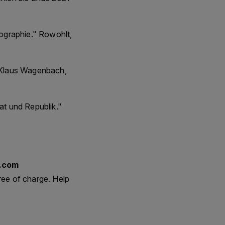
ographie." Rowohlt,
 Klaus Wagenbach,
t und Republik."
v.com
ree of charge. Help