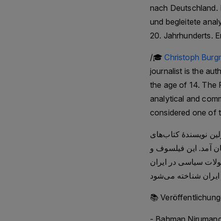
nach Deutschland. D
und begleitete anal
20. Jahrhunderts. Er
/🎓
Christoph Burg
journalist is the a
the age of 14. The 
analytical and comm
considered one of t
(م برلین نویسندهٔ کتاب‌های
۱ در تهران متولد شد و در ۱۴ سالگی به آلمان آمد. این فیلسوف و
هٔ ۱۹۶۰ ناظر تحلیلی و متعهد تحولات سیاسی در ایران
- Bahman Nirumand: 