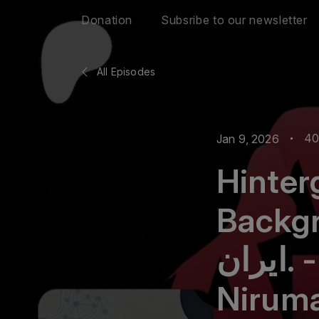
Donation
Subsribe to our newsletter
All Episodes
40
Jan 9, 2026
Hinter
Backgroun
ایران. - mit/with Bahman
Nirum