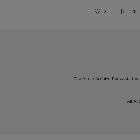
2
125
The Audio Archive Podcasts focus
All Au