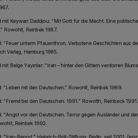
967.
mit Keywan Daddjou: "Mit Gott für die Macht. Eine politisch
." Rowohlt, Reinbek 1987.
: "Feuer unterm Pfauenthron. Verbotene Geschichten aus d
ch Verlag, Hamburg 1985.
it Belge Yayınlar: "Iran – hinter den Gittern verdorren Blum
 "Leben mit den Deutschen." Rowohlt, Reinbek 1989.
 "Fremd bei den Deutschen. 1991." Rowolth, Reinbeck 1991.
 "Angst vor den Deutschen. Terror gegen Ausländer und der 
wohlt, Reinbek 1992.
"Iran-Report." Heinrich-Böll-Stiftung, Berlin, seit 2001. (er