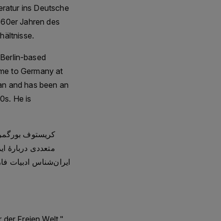
eratur ins Deutsche
n 60er Jahren des
page: https://audio-archiv.comAudio
hältnisse.
nced. All podcasts are free of charge.
a donation here.See our podcast
Berlin-based
came to Germany at
rman and has been an
0s. He is
کریستوف بورگمر 
 der Freien Welt."