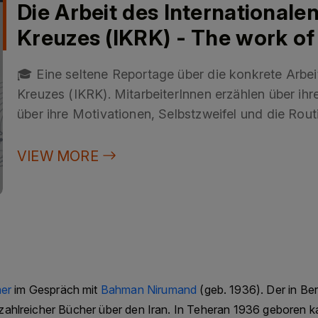
Die Arbeit des Internationale
Kreuzes (IKRK) - The work of 
Committee of the Red Cross 
🎓 Eine seltene Reportage über die konkrete Arbei
Kreuzes (IKRK). MitarbeiterInnen erzählen über ihre
über ihre Motivationen, Selbstzweifel und die Rout
verdeutlichen eine persönliches Engagement, den F
Auseinandersetzungen etwas entgegenzuhalten.
VIEW MORE
/🎓 This rare documentary explores the day-to-da
of the Red Cross (ICRC). Staff members talk about 
motivations, their self-doubts and the routines of 
highlight a personal commitment to countering the
conflict.
📚 Link zum Internationalen Komitee des Rotes Kreu
er
im Gespräch mit
Bahman Nirumand
(geb. 1936). Der in Ber
Committee of the Red Cross
r zahlreicher Bücher über den Iran. In Teheran 1936 geboren k
IKRK Genf