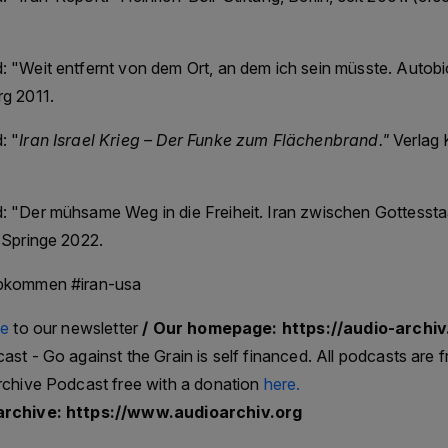
 "Weit entfernt von dem Ort, an dem ich sein müsste. Autobi
g 2011.
: "
Iran Israel Krieg – Der Funke zum Flächenbrand."
Verlag
 "Der mühsame Weg in die Freiheit. Iran zwischen Gottesstaa
 Springe 2022.
abkommen #iran-usa
be
to our newsletter
/ Our homepage: https://audio-archi
st - Go against the Grain is self financed. All podcasts are f
rchive Podcast free with a donation
here.
archive: https://www.audioarchiv.org