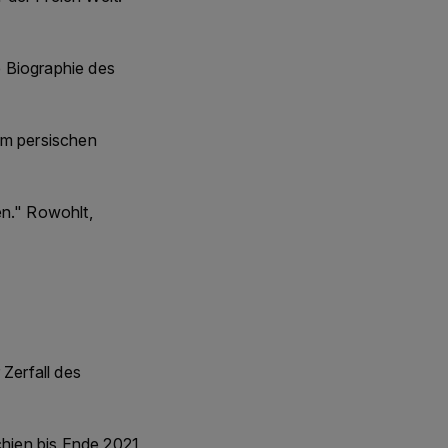
e Biographie des
em persischen
en." Rowohlt,
Zerfall des
schien bis Ende 2021