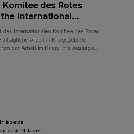
n Komitee des Rotes
the International
(ICRC)
t des Internationalen Komitee des Rotes
 alltägliche Arbeit in Kriegsgebieten,
inen der Arbeit im Krieg. Ihre Aussagen
olgen der Brutalität kriegerischer
y work of the International Committee
their daily work in war zones, their
working in war. Their testamonies
 consequences of the brutality of armed
zes / Link to the International
lin lebende
am er mit 14 Jahren