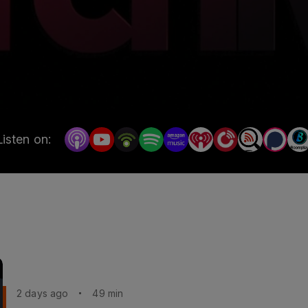
Listen on:
2 days ago
49 min