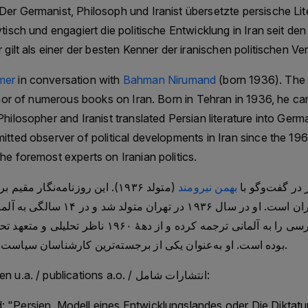
er Germanist, Philosoph und Iranist übersetzte persische Lit
#roteskreuz #menschenrechte #icrc #genf #ikrk
ytisch und engagiert die politische Entwicklung in Iran seit de
Follow us & Subsribe to our newsletter / Our home
 gilt als einer der besten Kenner der iranischen politischen Ver
Archive Podcast - Go against the Grain is self fina
Help us to keep Audio Archive Podcast free with 
mer
in conversation with
Bahman Nirumand
(born 1936). The 
archive: https://www.audioarchiv.org
uthor of numerous books on Iran. Born in Tehran in 1936, he 
Philosopher and Iranist translated Persian literature into Ge
itted observer of political developments in Iran since the 196
he foremost experts on Iranian politics.
در گفت‌وگو با
بهمن نیرومند
متولد ۱۹۳۶). این روزنامه‌نگار مقی
متعددی دربارهٔ ایران است. او در سال ۹۳۶
ایران‌شناس ادبیات فارسی را به آلمانی ترجمه کرده و از ده
بوده است. او به‌عنوان یکی از برجسته‌ترین کارشناسان سیاست ایران شناخته می‌شود.
📚 Veröffentlichungen u.a. / publications a.o. / انتشارات شامل:
"Persien, Modell eines Entwicklungslandes oder Die Diktatur