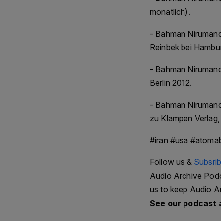
monatlich).
- Bahman Nirumand:
Reinbek bei Hambur
- Bahman Nirumand
Berlin 2012.
- Bahman Nirumand:
zu Klampen Verlag,
#iran #usa #atom
Follow us &
Subsri
Audio Archive Podca
us to keep Audio A
See our podcast 