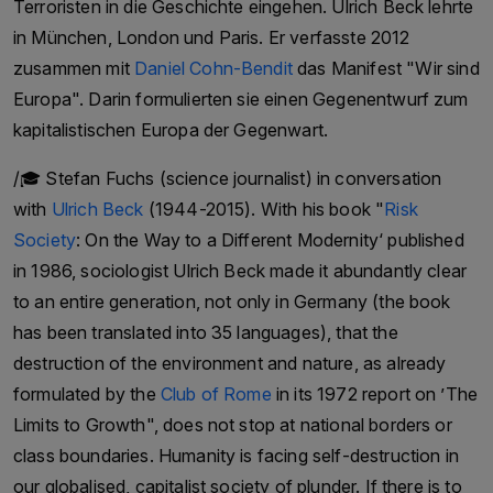
Terroristen in die Geschichte eingehen. Ulrich Beck lehrte
des Komitees zum Schutz von Journalisten.
in München, London und Paris. Er verfasste 2012
/🎓 Hameed Haroon in conversation with
zusammen mit
Daniel Cohn-Bendit
das Manifest "Wir sind
Christoph Burgmer. Hameed Haroon is the
Europa". Darin formulierten sie einen Gegenentwurf zum
current managing director of the Dawn Media
kapitalistischen Europa der Gegenwart.
Group. The Dawn Media Group is a media
/🎓 Stefan Fuchs (science journalist) in conversation
company based in Karachi, Pakistan, owned by
with
Ulrich Beck
(1944-2015). With his book "
Risk
the Haroon and Saigol families. The Haroon and
Society
: On the Way to a Different Modernity‘ published
Saigol families are among the most powerful and
in 1986, sociologist Ulrich Beck made it abundantly clear
influential families in Pakistan. Their economic
to an entire generation, not only in Germany (the book
and political activities span various sectors,
has been translated into 35 languages), that the
including textiles, cement and the media. Under
destruction of the environment and nature, as already
the leadership of Hameed Haroon, the Dawn
formulated by the
Club of Rome
in its 1972 report on ’The
Media Group has become one of Pakistan’s
Limits to Growth", does not stop at national borders or
leading media organisations. The company owns
class boundaries. Humanity is facing self-destruction in
and operates a range of media outlets, including
our globalised, capitalist society of plunder. If there is to
the English-language newspaper *Dawn*, the