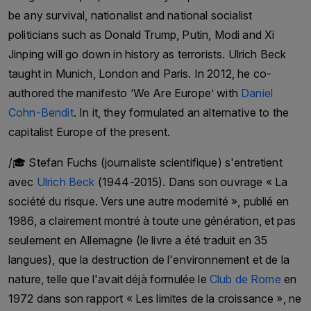
be any survival, nationalist and national socialist
Urdu-language newspaper *Express* and the
politicians such as Donald Trump, Putin, Modi and Xi
television news channel *Dawn News* .The
Jinping will go down in history as terrorists. Ulrich Beck
Dawn Media Group, under the leadership of
taught in Munich, London and Paris. In 2012, he co-
Hameed Haroon, is committed to journalistic
authored the manifesto ‘We Are Europe’ with
Daniel
integrity and freedom of expression in Pakistan.
Cohn-Bendit
. In it, they formulated an alternative to the
It has received numerous awards and accolades
capitalist Europe of the present.
for its journalism, including the International
Press Freedom Award from the Committee to
/🎓 Stefan Fuchs (journaliste scientifique) s'entretient
Protect Journalists.
avec
Ulrich Beck
(1944-2015). Dans son ouvrage « La
#pakistan #pressfreedom #dawn
société du risque. Vers une autre modernité », publié en
Follow us & Subsribe to our newsletter Audio
1986, a clairement montré à toute une génération, et pas
Archive Podcast - Go against the Grain is self
seulement en Allemagne (le livre a été traduit en 35
financed. All podcasts are free of charge. Help us
langues), que la destruction de l'environnement et de la
to keep Audio Archive Podcast free with a
nature, telle que l'avait déjà formulée le
Club de Rome
en
donation here. Thank you for your support.
1972 dans son rapport « Les limites de la croissance », ne