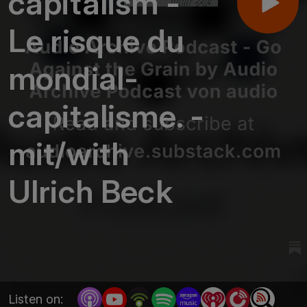
capitalism -
Le risque du
mondial-
capitalisme. -
mit/with
Ulrich Beck
Listen on: