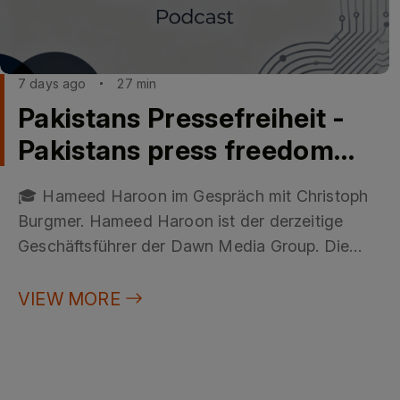
7 days ago
27 min
Pakistans Pressefreiheit -
Pakistans press freedom
mit/with Hameed Haroon
🎓 Hameed Haroon im Gespräch mit Christoph
Burgmer. Hameed Haroon ist der derzeitige
Geschäftsführer der Dawn Media Group. Die
Dawn Media Group ist ein in Karachi, Pakistan
ansässiges Medienunternehmen, das sich im
VIEW MORE
Besitz der Familien Haroon und Saigol befindet.
Die Familien Haroon und Saigol zählen zu den
mächtigsten und einflussreichsten Familien
Pakistans. Ihre wirtschaftlichen und politischen