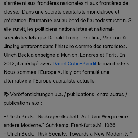
s'arrête ni aux frontières nationales ni aux frontières de
classe. Dans une société capitaliste mondialisée et
prédatrice, l'humanité est au bord de l'autodestruction. Si
elle survit, les politiciens nationalistes et national-
socialistes tels que Donald Trump, Poutine, Modi ou Xi
Jinping entreront dans l'histoire comme des terroristes.
Ulrich Beck a enseigné à Munich, Londres et Paris. En
2012, il a rédigé avec
Daniel Cohn-Bendit
le manifeste «
Nous sommes l'Europe ». Ils y ont formulé une
alternative à l'Europe capitaliste actuelle.
📚 Veröffentlichungen u.a. / publications, entre autres /
publications a.o.:
- Ulrich Beck: ”Risikogesellschaft. Auf dem Weg in eine
andere Moderne.” Suhrkamp. Frankfurt a.M. 1986.
- Ulrich Beck: ”Risk Society: Towards a New Modernity.”