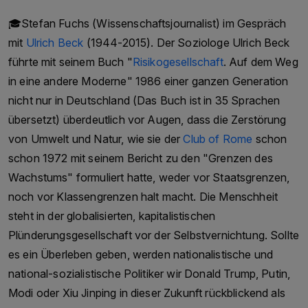
Aktivitäten erstrecken sich über verschiedene
🎓Stefan Fuchs (Wissenschaftsjournalist) im Gespräch
Branchen, darunter Textil, Zement und Medien.
mit
Ulrich Beck
(1944-2015). Der Soziologe Ulrich Beck
Unter der Führung von Hameed Haroon wurde
führte mit seinem Buch "
Risikogesellschaft
. Auf dem Weg
die Dawn Media Group zu einem der führenden
in eine andere Moderne" 1986 einer ganzen Generation
Medienunternehmen Pakistans. Das
nicht nur in Deutschland (Das Buch ist in 35 Sprachen
Unternehmen besitzt und betreibt eine Reihe von
übersetzt) überdeutlich vor Augen, dass die Zerstörung
Medienangeboten, darunter die
von Umwelt und Natur, wie sie der
Club of Rome
schon
englischsprachige Zeitung „Dawn“, die urdu-
schon 1972 mit seinem Bericht zu den "Grenzen des
sprachige Zeitung „Express“ und den
Wachstums" formuliert hatte, weder vor Staatsgrenzen,
Fernsehnachrichtensender „Dawn News“.Die
noch vor Klassengrenzen halt macht. Die Menschheit
Dawn Media Group unter der Leitung von
steht in der globalisierten, kapitalistischen
Hameed Haroon setzt sich für journalistische
Plünderungsgesellschaft vor der Selbstvernichtung. Sollte
Integrität und Meinungsfreiheit in Pakistan ein.
es ein Überleben geben, werden nationalistische und
Sie hat zahlreiche Auszeichnungen und
national-sozialistische Politiker wir Donald Trump, Putin,
Anerkennungen für ihren Journalismus erhalten,
Modi oder Xiu Jinping in dieser Zukunft rückblickend als
darunter den International Press Freedom Award