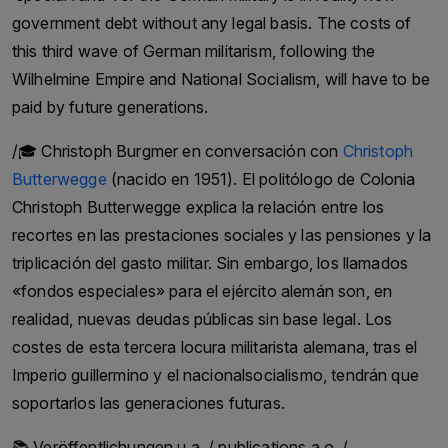
government debt without any legal basis. The costs of
Christoph Burgmer. Hameed Haroon is the
this third wave of German militarism, following the
current managing director of the Dawn Media
Wilhelmine Empire and National Socialism, will have to be
Group. The Dawn Media Group is a media
paid by future generations.
company based in Karachi, Pakistan, owned by
the Haroon and Saigol families. The Haroon and
/🎓 Christoph Burgmer en conversación con
Christoph
Saigol families are among the most powerful and
Butterwegge
(nacido en 1951). El politólogo de Colonia
influential families in Pakistan. Their economic
Christoph Butterwegge explica la relación entre los
and political activities span various sectors,
recortes en las prestaciones sociales y las pensiones y la
including textiles, cement and the media. Under
triplicación del gasto militar. Sin embargo, los llamados
the leadership of Hameed Haroon, the Dawn
«fondos especiales» para el ejército alemán son, en
Media Group has become one of Pakistan’s
realidad, nuevas deudas públicas sin base legal. Los
leading media organisations. The company owns
costes de esta tercera locura militarista alemana, tras el
and operates a range of media outlets, including
Imperio guillermino y el nacionalsocialismo, tendrán que
the English-language newspaper *Dawn*, the
soportarlos las generaciones futuras.
Urdu-language newspaper *Express* and the
television news channel *Dawn News* .The
📚 Veröffentlichungen u.a. / publications a.o. /