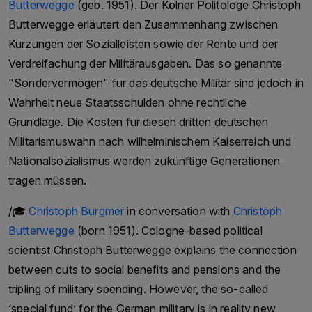
Butterwegge
(geb. 1951). Der Kölner Politologe Christoph
Unter der Führung von Hameed Haroon wurde
Butterwegge erläutert den Zusammenhang zwischen
die Dawn Media Group zu einem der führenden
Kürzungen der Sozialleisten sowie der Rente und der
Medienunternehmen Pakistans. Das
Verdreifachung der Militärausgaben. Das so genannte
Unternehmen besitzt und betreibt eine Reihe von
"Sondervermögen" für das deutsche Militär sind jedoch in
Medienangeboten, darunter die
Wahrheit neue Staatsschulden ohne rechtliche
englischsprachige Zeitung „Dawn“, die urdu-
Grundlage. Die Kosten für diesen dritten deutschen
sprachige Zeitung „Express“ und den
Militarismuswahn nach wilhelminischem Kaiserreich und
Fernsehnachrichtensender „Dawn News“.Die
Nationalsozialismus werden zukünftige Generationen
Dawn Media Group unter der Leitung von
tragen müssen.
Hameed Haroon setzt sich für journalistische
/🎓
Christoph Burgmer
in conversation with
Christoph
Integrität und Meinungsfreiheit in Pakistan ein.
Butterwegge
(born 1951). Cologne-based political
Sie hat zahlreiche Auszeichnungen und
scientist Christoph Butterwegge explains the connection
Anerkennungen für ihren Journalismus erhalten,
between cuts to social benefits and pensions and the
darunter den International Press Freedom Award
tripling of military spending. However, the so-called
des Komitees zum Schutz von Journalisten.
‘special fund’ for the German military is in reality new
/🎓 Hameed Haroon in conversation with