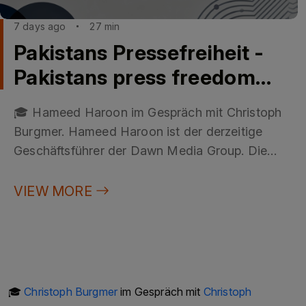
7 days ago
27 min
Pakistans Pressefreiheit -
Pakistans press freedom
mit/with Hameed Haroon
🎓 Hameed Haroon im Gespräch mit Christoph
Burgmer. Hameed Haroon ist der derzeitige
Geschäftsführer der Dawn Media Group. Die
Dawn Media Group ist ein in Karachi, Pakistan
ansässiges Medienunternehmen, das sich im
VIEW MORE
Besitz der Familien Haroon und Saigol befindet.
Die Familien Haroon und Saigol zählen zu den
mächtigsten und einflussreichsten Familien
Pakistans. Ihre wirtschaftlichen und politischen
Aktivitäten erstrecken sich über verschiedene
🎓
Christoph Burgmer
im Gespräch mit
Christoph
Branchen, darunter Textil, Zement und Medien.