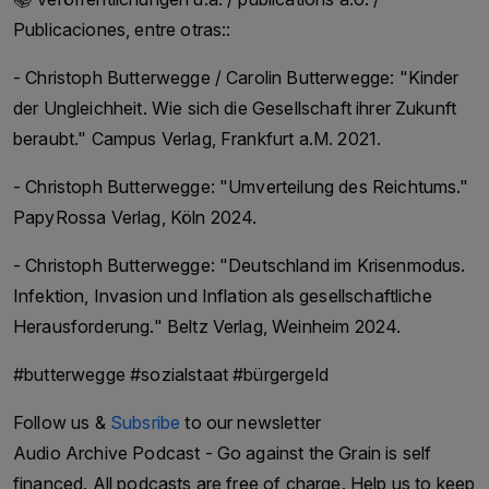
Dawn Media Group, under the leadership of
Publicaciones, entre otras::
Hameed Haroon, is committed to journalistic
- Christoph Butterwegge / Carolin Butterwegge: "Kinder
integrity and freedom of expression in Pakistan.
der Ungleichheit. Wie sich die Gesellschaft ihrer Zukunft
It has received numerous awards and accolades
beraubt." Campus Verlag, Frankfurt a.M. 2021.
for its journalism, including the International
Press Freedom Award from the Committee to
- Christoph Butterwegge: "Umverteilung des Reichtums."
Protect Journalists.
PapyRossa Verlag, Köln 2024.
#pakistan #pressfreedom #dawn
- Christoph Butterwegge: "Deutschland im Krisenmodus.
Follow us & Subsribe to our newsletter Audio
Infektion, Invasion und Inflation als gesellschaftliche
Archive Podcast - Go against the Grain is self
Herausforderung." Beltz Verlag, Weinheim 2024.
financed. All podcasts are free of charge. Help us
to keep Audio Archive Podcast free with a
#butterwegge #sozialstaat #bürgergeld
donation here. Thank you for your support.
Follow us &
Subsribe
to our newsletter
Audio Archive Podcast - Go against the Grain is self
financed. All podcasts are free of charge. Help us to keep