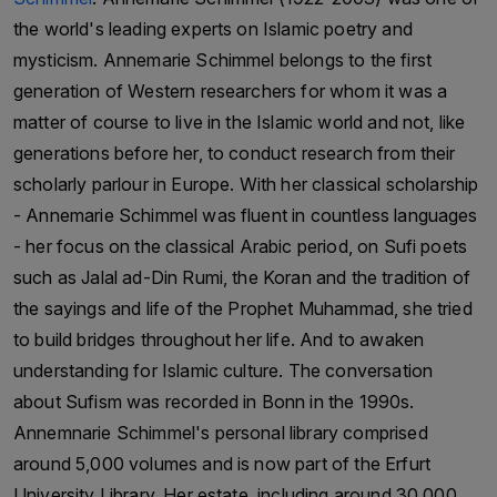
the world's leading experts on Islamic poetry and
influential families in Pakistan. Their economic
mysticism. Annemarie Schimmel belongs to the first
and political activities span various sectors,
generation of Western researchers for whom it was a
including textiles, cement and the media. Under
matter of course to live in the Islamic world and not, like
the leadership of Hameed Haroon, the Dawn
generations before her, to conduct research from their
Media Group has become one of Pakistan’s
scholarly parlour in Europe. With her classical scholarship
leading media organisations. The company owns
- Annemarie Schimmel was fluent in countless languages
and operates a range of media outlets, including
- her focus on the classical Arabic period, on Sufi poets
the English-language newspaper *Dawn*, the
such as Jalal ad-Din Rumi, the Koran and the tradition of
Urdu-language newspaper *Express* and the
the sayings and life of the Prophet Muhammad, she tried
television news channel *Dawn News* .The
to build bridges throughout her life. And to awaken
Dawn Media Group, under the leadership of
understanding for Islamic culture. The conversation
Hameed Haroon, is committed to journalistic
about Sufism was recorded in Bonn in the 1990s.
integrity and freedom of expression in Pakistan.
Annemnarie Schimmel's personal library comprised
It has received numerous awards and accolades
around 5,000 volumes and is now part of the Erfurt
for its journalism, including the International
University Library. Her estate, including around 30,000
Press Freedom Award from the Committee to