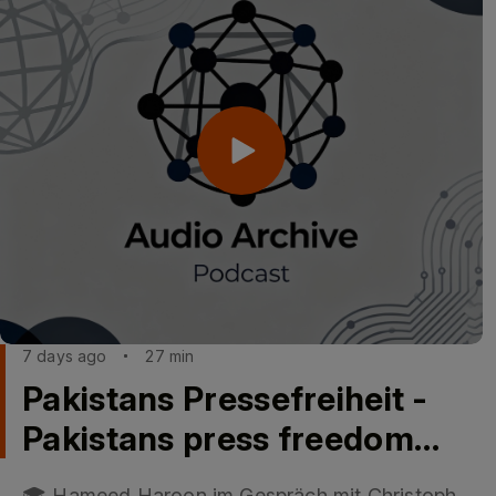
7 days ago
27 min
Pakistans Pressefreiheit -
Pakistans press freedom
mit/with Hameed Haroon
🎓 Hameed Haroon im Gespräch mit Christoph