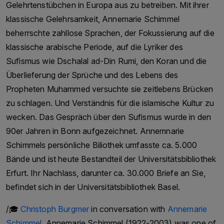
Gelehrtenstübchen in Europa aus zu betreiben. Mit ihrer
sprachige Zeitung „Express“ und den
klassische Gelehrsamkeit, Annemarie Schimmel
Fernsehnachrichtensender „Dawn News“.Die
beherrschte zahllose Sprachen, der Fokussierung auf die
Dawn Media Group unter der Leitung von
klassische arabische Periode, auf die Lyriker des
Hameed Haroon setzt sich für journalistische
Sufismus wie Dschalal ad-Din Rumi, den Koran und die
Integrität und Meinungsfreiheit in Pakistan ein.
Überlieferung der Sprüche und des Lebens des
Sie hat zahlreiche Auszeichnungen und
Propheten Muhammed versuchte sie zeitlebens Brücken
Anerkennungen für ihren Journalismus erhalten,
zu schlagen. Und Verständnis für die islamische Kultur zu
darunter den International Press Freedom Award
wecken. Das Gespräch über den Sufismus wurde in den
des Komitees zum Schutz von Journalisten.
90er Jahren in Bonn aufgezeichnet. Annemnarie
/🎓 Hameed Haroon in conversation with
Schimmels persönliche Biliothek umfasste ca. 5.000
Christoph Burgmer. Hameed Haroon is the
Bände und ist heute Bestandteil der Universitätsbibliothek
current managing director of the Dawn Media
Erfurt. Ihr Nachlass, darunter ca. 30.000 Briefe an Sie,
Group. The Dawn Media Group is a media
befindet sich in der Universitätsbibliothek Basel.
company based in Karachi, Pakistan, owned by
/🎓
Christoph Burgmer
in conversation with
Annemarie
the Haroon and Saigol families. The Haroon and
Schimmel
. Annemarie Schimmel (1922-2003) was one of
Saigol families are among the most powerful and