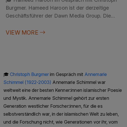
Burgmer. Hameed Haroon ist der derzeitige
Geschäftsführer der Dawn Media Group. Die
Dawn Media Group ist ein in Karachi, Pakistan
ansässiges Medienunternehmen, das sich im
VIEW MORE
Besitz der Familien Haroon und Saigol befindet.
Die Familien Haroon und Saigol zählen zu den
mächtigsten und einflussreichsten Familien
Pakistans. Ihre wirtschaftlichen und politischen
Aktivitäten erstrecken sich über verschiedene
🎓
Christoph Burgmer
im Gespräch mit
Annemarie
Branchen, darunter Textil, Zement und Medien.
Schimmel (1922-2003)
Annemarie Schimmel war
Unter der Führung von Hameed Haroon wurde
weltweit eine der besten Kenner:innen islamischer Poesie
die Dawn Media Group zu einem der führenden
und Mystik. Annemarie Schimmel gehört zur ersten
Medienunternehmen Pakistans. Das
Generation westlicher Forscher:innen, für die es
Unternehmen besitzt und betreibt eine Reihe von
selbstverständlich war, in der islamischen Welt zu leben,
Medienangeboten, darunter die
und die Forschung nicht, wie Generationen vor ihr, vom
englischsprachige Zeitung „Dawn“, die urdu-